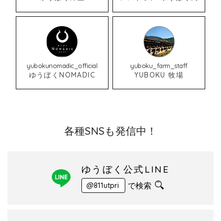
yubokunomadic_official
yuboku_farm_staff
ゆうぼくNOMADIC
YUBOKU 牧場
各種SNSも発信中！
ゆうぼく公式LINE
で検索
@811utpri