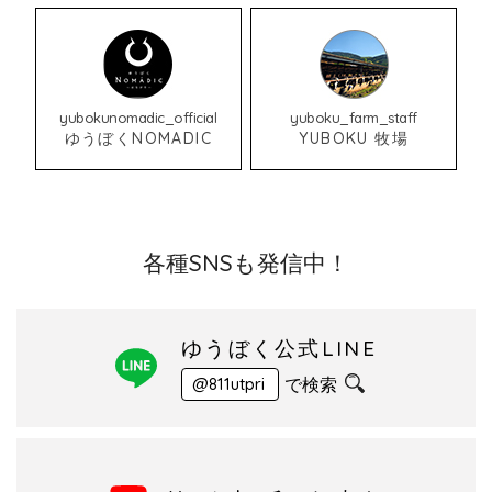
yubokunomadic_official
yuboku_farm_staff
ゆうぼくNOMADIC
YUBOKU 牧場
各種SNSも発信中！
ゆうぼく公式LINE
で検索
@811utpri