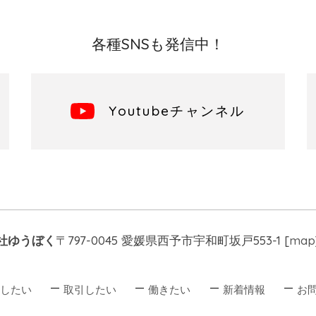
各種SNSも発信中！
Youtubeチャンネル
社ゆうぼく
〒797-0045 愛媛県西予市宇和町坂戸553-1 [
map
したい
取引したい
働きたい
新着情報
お