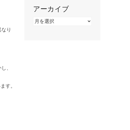
アーカイブ
ア
ー
異なり
カ
イ
ブ
かし、
います。