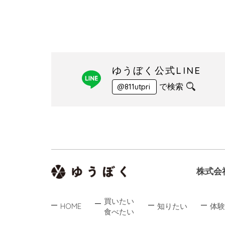
ゆうぼく公式LINE
で検索
@811utpri
株式会
買いたい
HOME
知りたい
体験
食べたい