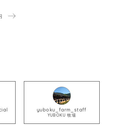
内
ial
yuboku_farm_staff
YUBOKU 牧場