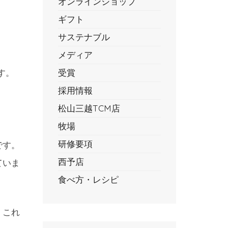
オンラインショップ
ギフト
サステナブル
メディア
す。
受賞
採用情報
松山三越TCM店
牧場
研修要項
です。
西予店
ていま
食べ方・レシピ
、これ