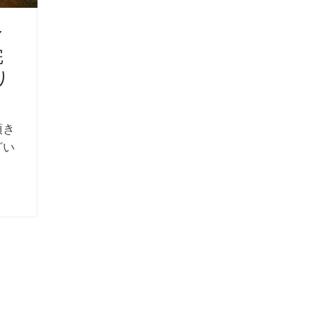
ィ
完
り
頂き
ざい