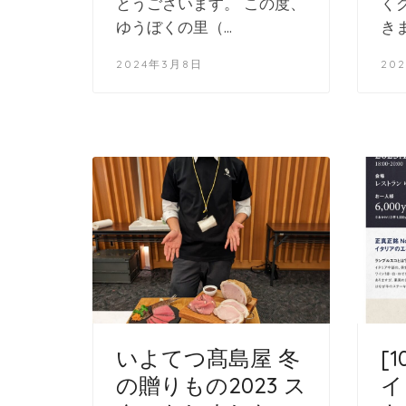
く
とうございます。 この度、
き
ゆうぼくの里（…
20
2024年3月8日
いよてつ髙島屋 冬
[1
の贈りもの2023 ス
イ