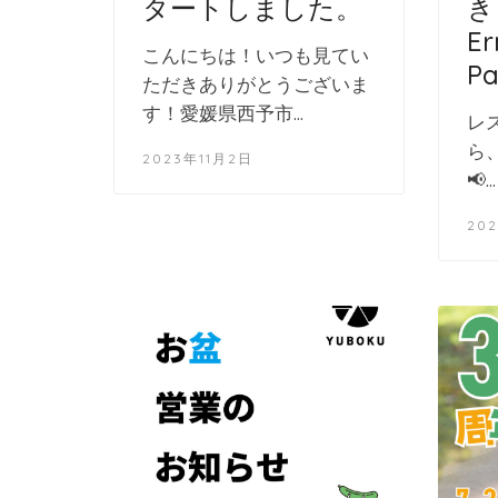
タートしました。
き
Er
こんにちは！いつも見てい
P
ただきありがとうございま
す！愛媛県西予市…
レ
ら
2023年11月2日
📢…
20