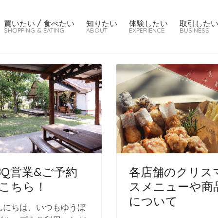
買いたい / 食べたい
知りたい
体験したい
取引した
SHOPPING & EATING
ABOUT
EXPERIENCE
BUSINESS
BQ営業&ご予約
各店舗のクリス
こちら！
スメニューや商
について
んにちは、いつもゆうぼ