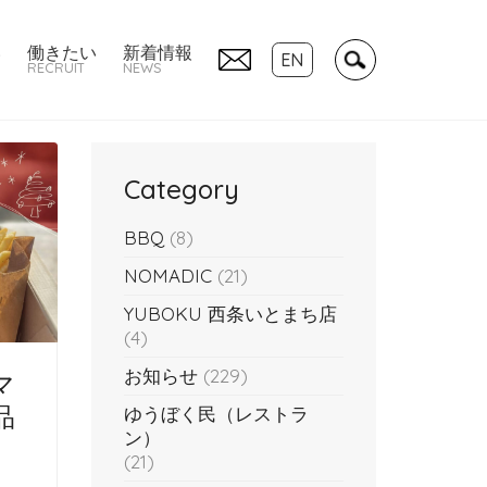
い
働きたい
新着情報
EN
RECRUIT
NEWS
Category
BBQ
(8)
NOMADIC
(21)
YUBOKU 西条いとまち店
(4)
お知らせ
(229)
マ
品
ゆうぼく民（レストラ
ン）
(21)