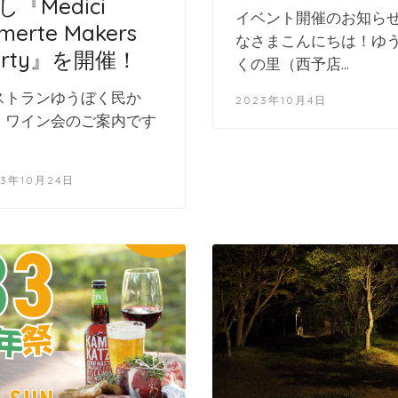
し『Medici
イベント開催のお知らせ
merte Makers
なさまこんにちは！ゆ
arty』を開催！
くの里（西予店…
ストランゆうぼく民か
2023年10月4日
、ワイン会のご案内です
23年10月24日