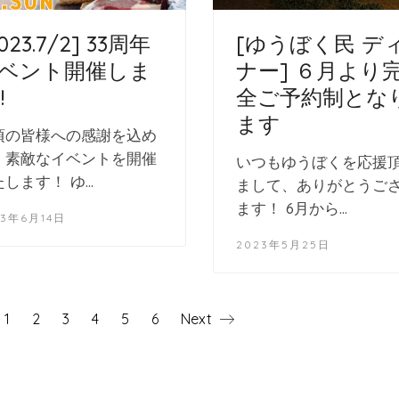
023.7/2] 33周年
[ゆうぼく民 デ
ベント開催しま
ナー] ６月より
!
全ご予約制とな
ます
頃の皆様への感謝を込め
、素敵なイベントを開催
いつもゆうぼくを応援
たします！ ゆ…
まして、ありがとうご
ます！ 6月から…
23年6月14日
2023年5月25日
1
2
3
4
5
6
Next