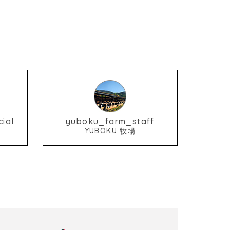
ial
yuboku_farm_staff
YUBOKU 牧場