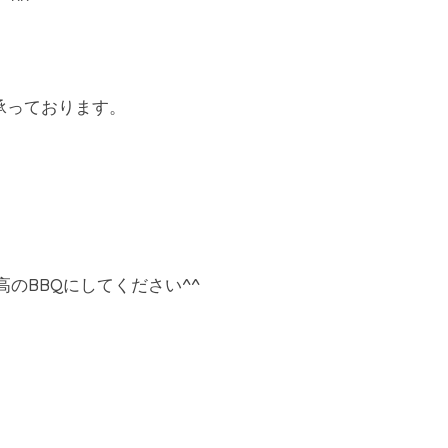
^^
も承っております。
のBBQにしてください^^