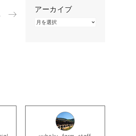
アーカイブ
知らせ
ア
ー
カ
イ
ブ
ial
yuboku_farm_staff