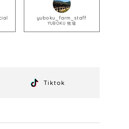
ial
yuboku_farm_staff
YUBOKU 牧場
Tiktok