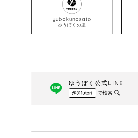
yubokunosato
ゆうぼくの里
ゆうぼく公式LINE
で検索
@811utpri