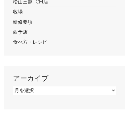
松山三越TCM店
牧場
研修要項
西予店
食べ方・レシピ
アーカイブ
ア
ー
カ
イ
ブ