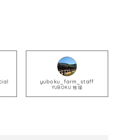
ial
yuboku_farm_staff
YUBOKU 牧場