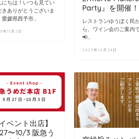
んにちは！いつも見てい
Party』を開催！
だきありがとうございま
！愛媛県西予市…
レストランゆうぼく民
ら、ワイン会のご案内
23年11月2日
📢…
2023年10月24日
イベント出店】
/27〜10/3 阪急う