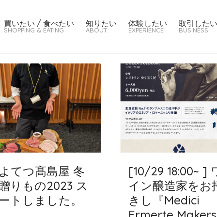
買いたい / 食べたい
知りたい
体験したい
取引した
SHOPPING & EATING
ABOUT
EXPERIENCE
BUSINESS
よてつ髙島屋 冬
[10/29 18:00~ ]
贈りもの2023 ス
イン醸造家をお
ートしました。
きし『Medici
Ermerte Makers