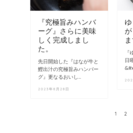
『究極旨みハンバ
ゆ
ーグ』さらに美味
が
しく完成しまし
ま
た。
『
日
先日開始した『はなが牛と
&#x
鰹出汁の究極旨みハンバー
グ』更なるおいし…
20
2023年8月28日
1
2