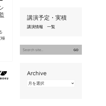
ー
シ
監
講演予定・実積
講演情報 一覧
る
究極
Search
for:
Archive
Archive