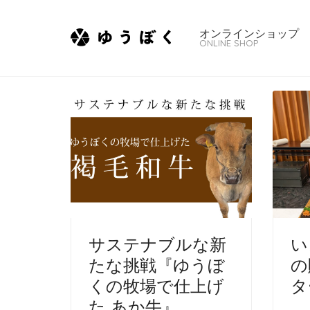
オンラインショップ
ONLINE SHOP
サステナブルな新
い
たな挑戦『ゆうぼ
の
くの牧場で仕上げ
タ
た あか牛』