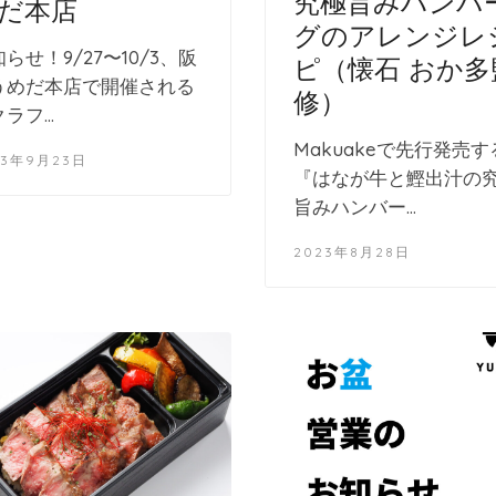
究極旨みハンバ
だ本店
グのアレンジレ
らせ！9/27〜10/3、阪
ピ（懐石 おか多
うめだ本店で開催される
修）
クラフ…
Makuakeで先行発売す
23年9月23日
『はなが牛と鰹出汁の
旨みハンバー…
2023年8月28日