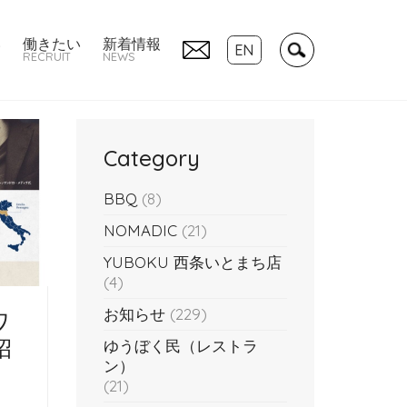
い
働きたい
新着情報
EN
RECRUIT
NEWS
Category
BBQ
(8)
NOMADIC
(21)
YUBOKU 西条いとまち店
(4)
お知らせ
(229)
 ワ
招
ゆうぼく民（レストラ
ン）
(21)