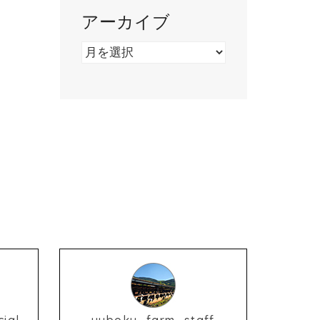
アーカイブ
ア
ー
カ
イ
ブ
ial
yuboku_farm_staff