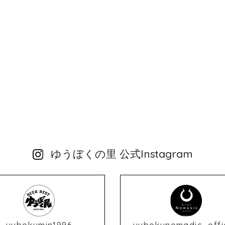
ゆうぼくの里 公式Instagram
yubokumin1996
yubokunomadic_offic