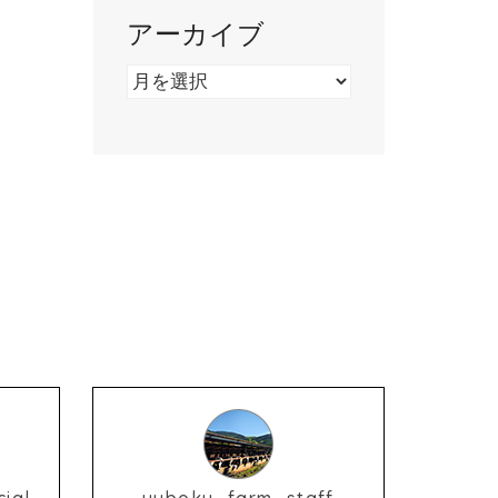
アーカイブ
ア
ー
カ
イ
ブ
ial
yuboku_farm_staff