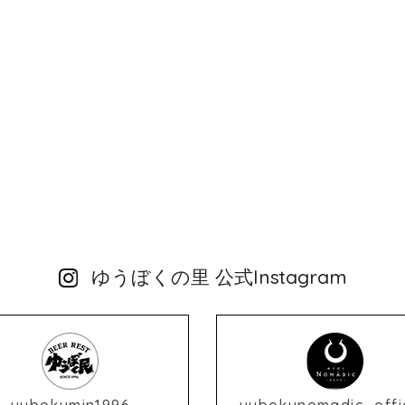
ゆうぼくの里 公式Instagram
yubokumin1996
yubokunomadic_offic