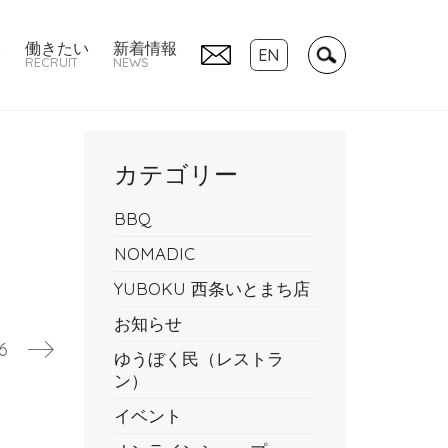
い
働きたい
新着情報
EN
RECRUIT
NEWS
カテゴリー
BBQ
NOMADIC
YUBOKU 西条いとまち店
お知らせ
6
ゆうぼく民（レストラ
ン）
イベント