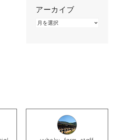
アーカイブ
ア
ー
カ
イ
ブ
ial
yuboku_farm_staff