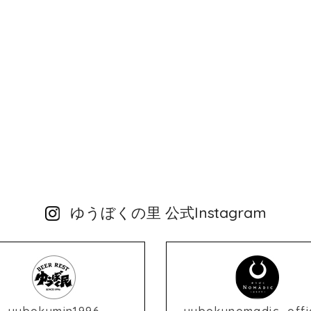
ゆうぼくの里 公式Instagram
yubokumin1996
yubokunomadic_offic